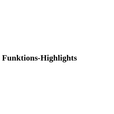
Funktions-Highlights
Massive Materialbibliothek: Beherrschen Sie virale
Zugriff auf über 1 Million Branchen-Assets von Plattformen wie 
Loslegen