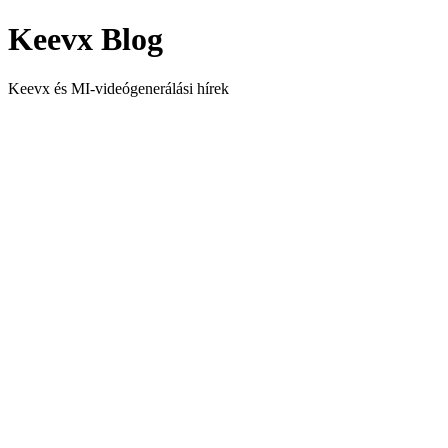
Keevx Blog
Keevx és MI-videógenerálási hírek
Video SEO Tips: Optimize Your AI Videos for Search
Learn proven video SEO strategies to optimize AI-generated videos for 
Video Content Strategy 2026: Data-Driven Approac
Master data-driven video content strategy in 2026 with AI production 
Photo to Video AI Free: Best No-Cost Options in 202
Free image to video AI tools transform static photos into dynamic v