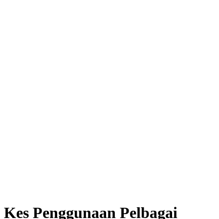
Suntingan Selepas Terjemahan
Sokong semakan & ubah sarikata masa nyata, alih suara dikemas
kini automatik—tiada rakam semula.
Kes Penggunaan Pelbagai