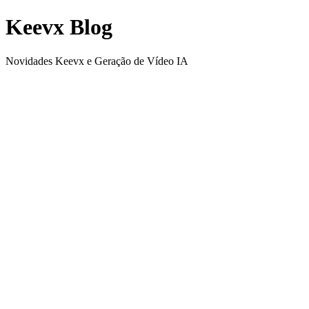
Keevx Blog
Novidades Keevx e Geração de Vídeo IA
Video SEO Tips: Optimize Your AI Videos for
Search
Learn proven video SEO strategies to optimize AI-generated videos
for search engines and AI-powered discovery tools. Increase
visibility with technical quality, metadata, and smart distribution.
Video Content Strategy 2026: Data-Driven
Approaches That Work
Master data-driven video content strategy in 2026 with AI