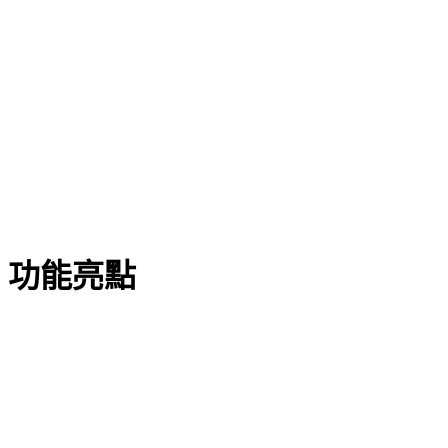
功能亮點
海量素材庫：掌握行業爆款廣告
覆蓋Meta、Instagram等 100w+ 行業素材，一鍵洞察全球爆款
視頻邏輯。